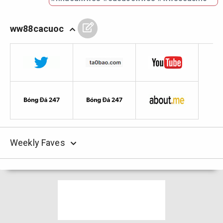
ww88cacuoc
Weekly Faves