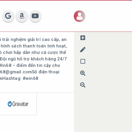
rải nghiệm giải trí cao cấp, an
chính sách thanh toán linh hoạt,
rò chơi hấp dẫn như cá cược thể
. Đội ngũ hỗ trợ khách hàng 24/7
Win68 – điểm đến tin cậy cho
in68@gmail.comSố điện thoại:
amHashtag: #win68