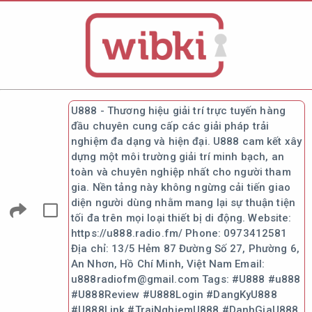
U888 - Thương hiệu giải trí trực tuyến hàng
đầu chuyên cung cấp các giải pháp trải
nghiệm đa dạng và hiện đại. U888 cam kết xây
dựng một môi trường giải trí minh bạch, an
toàn và chuyên nghiệp nhất cho người tham
gia. Nền tảng này không ngừng cải tiến giao
diện người dùng nhằm mang lại sự thuận tiện
tối đa trên mọi loại thiết bị di động. Website:
https://u888.radio.fm/ Phone: 0973412581
Địa chỉ: 13/5 Hẻm 87 Đường Số 27, Phường 6,
An Nhơn, Hồ Chí Minh, Việt Nam Email:
u888radiofm@gmail.com Tags: #U888 #u888
#U888Review #U888Login #DangKyU888
#U888Link #TraiNghiemU888 #DanhGiaU888