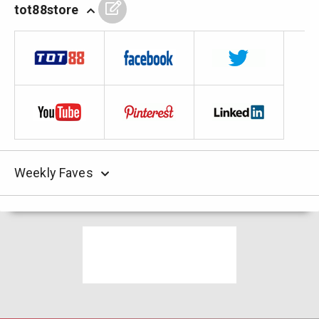
tot88store
Weekly Faves