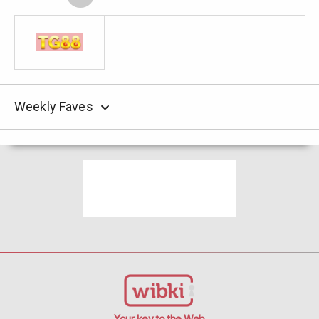
Weekly Faves
Your key to the Web