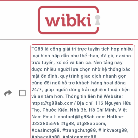
TG88 là cổng giải trí trực tuyến tích hợp nhiều
loại hình hấp dẫn như thể thao, đá gà, casino
trực tuyến, xổ số và bắn cá. Nền tảng này
được nhiều người lựa chọn nhờ hệ thống bảo
mật ổn định, quy trình giao dịch nhanh gọn
cùng đội ngũ hỗ trợ khách hàng hoạt động
24/7, giúp người dùng trải nghiệm thuận tiện
và an tâm hơn. Thông tin liên hệ Website:
https://tg88ab.com/ Địa chỉ: 116 Nguyễn Hữu
Thọ, Phước Kiển, Nhà Bè, Hồ Chí Minh, Việt
Nam Email: contact@tg88ab.com Hotline:
0333805596 #tg88, #tg88abcom,
#casinotg88, #trangchutg88, #linkvaotg88,
#nhacaitg88, #slotgametg88