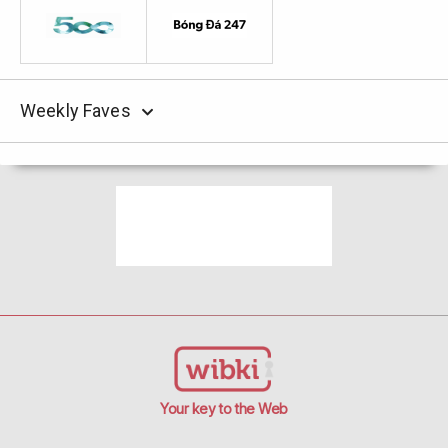
Weekly Faves
Your key to the Web