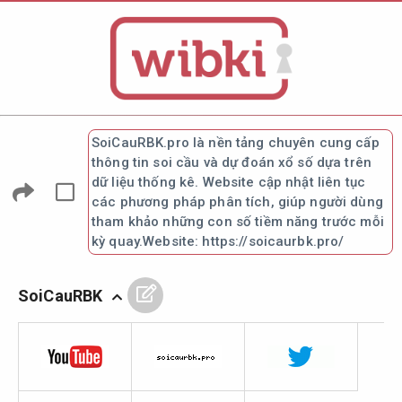
SoiCauRBK.pro là nền tảng chuyên cung cấp
thông tin soi cầu và dự đoán xổ số dựa trên
dữ liệu thống kê. Website cập nhật liên tục
các phương pháp phân tích, giúp người dùng
tham khảo những con số tiềm năng trước mỗi
kỳ quay.Website: https://soicaurbk.pro/
SoiCauRBK