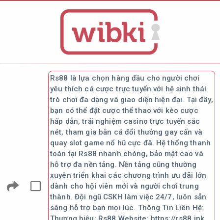
Rs88 là lựa chọn hàng đầu cho người chơi
yêu thích cá cược trực tuyến với hệ sinh thái
trò chơi đa dạng và giao diện hiện đại. Tại đây,
bạn có thể đặt cược thể thao với kèo cược
hấp dẫn, trải nghiệm casino trực tuyến sắc
nét, tham gia bắn cá đổi thưởng gay cấn và
quay slot game nổ hũ cực đã. Hệ thống thanh
toán tại Rs88 nhanh chóng, bảo mật cao và
hỗ trợ đa nền tảng. Nền tảng cũng thường
xuyên triển khai các chương trình ưu đãi lớn
dành cho hội viên mới và người chơi trung
thành. Đội ngũ CSKH làm việc 24/7, luôn sẵn
sàng hỗ trợ bạn mọi lúc. Thông Tin Liên Hệ:
Thương hiệu: Rs88 Website: https://rs88.ink