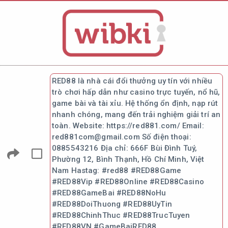
RED88 là nhà cái đổi thưởng uy tín với nhiều
trò chơi hấp dẫn như casino trực tuyến, nổ hũ,
game bài và tài xỉu. Hệ thống ổn định, nạp rút
nhanh chóng, mang đến trải nghiệm giải trí an
toàn. Website: https://red881.com/ Email:
red881com@gmail.com Số điện thoại:
0885543216 Địa chỉ: 666F Bùi Đình Tuý,
Phường 12, Bình Thạnh, Hồ Chí Minh, Việt
Nam Hastag: #red88 #RED88Game
#RED88Vip #RED88Online #RED88Casino
#RED88GameBai #RED88NoHu
#RED88DoiThuong #RED88UyTin
#RED88ChinhThuc #RED88TrucTuyen
#RED88VN #GameBaiRED88