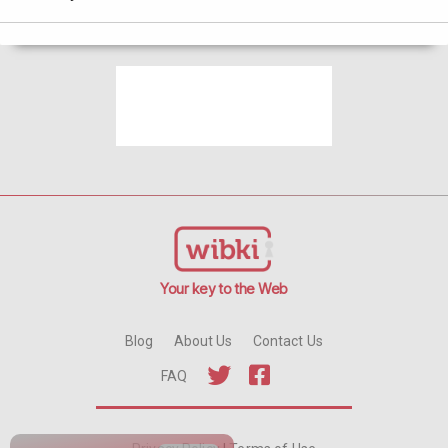
Your key to the Web
Blog
About Us
Contact Us
FAQ