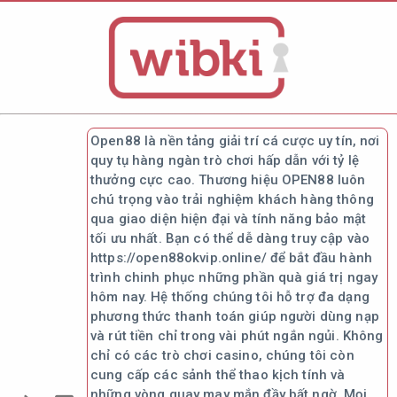
Open88 là nền tảng giải trí cá cược uy tín, nơi
quy tụ hàng ngàn trò chơi hấp dẫn với tỷ lệ
thưởng cực cao. Thương hiệu OPEN88 luôn
chú trọng vào trải nghiệm khách hàng thông
qua giao diện hiện đại và tính năng bảo mật
tối ưu nhất. Bạn có thể dễ dàng truy cập vào
https://open88okvip.online/ để bắt đầu hành
trình chinh phục những phần quà giá trị ngay
hôm nay. Hệ thống chúng tôi hỗ trợ đa dạng
phương thức thanh toán giúp người dùng nạp
và rút tiền chỉ trong vài phút ngắn ngủi. Không
chỉ có các trò chơi casino, chúng tôi còn
cung cấp các sảnh thể thao kịch tính và
những vòng quay may mắn đầy bất ngờ. Mọi