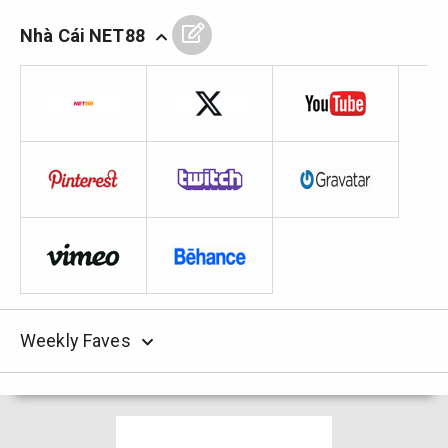
Nhà Cái NET88
Weekly Faves