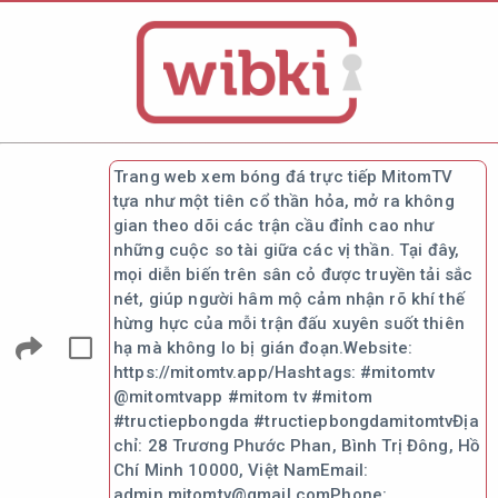
Trang web xem bóng đá trực tiếp MitomTV
tựa như một tiên cổ thần hỏa, mở ra không
gian theo dõi các trận cầu đỉnh cao như
những cuộc so tài giữa các vị thần. Tại đây,
mọi diễn biến trên sân cỏ được truyền tải sắc
nét, giúp người hâm mộ cảm nhận rõ khí thế
hừng hực của mỗi trận đấu xuyên suốt thiên
hạ mà không lo bị gián đoạn.Website:
https://mitomtv.app/Hashtags: #mitomtv
@mitomtvapp #mitom tv #mitom
#tructiepbongda #tructiepbongdamitomtvĐịa
chỉ: 28 Trương Phước Phan, Bình Trị Đông, Hồ
Chí Minh 10000, Việt NamEmail:
admin.mitomtv@gmail.comPhone: