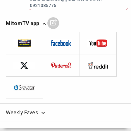
0921385775
MitomTV app
Weekly Faves