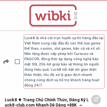
Luck8 là nhà cái trực tuyến uy tín hàng đầu tại
Việt Nam cung cấp đầy đủ các thể loại game
thể thao, casino, slot game, bắn cá và xổ số.
Nền tảng được cấp phép bởi Curacao và
PAGCOR, đồng thời áp dụng công nghệ bảo
mật SSL 256-bit giúp bảo vệ thông tin người
dùng hiệu quả. Luck8 nổi bật với giao diện
thân thiện, tốc độ xử lý giao dịch nhanh
chóng cùng dịch vụ hỗ trợ khách hàng hoạt
động 24/7.
Luck8 ⚜️ Trang Chủ Chính Thức, Đăng Ký L
uck8-club.com Nhanh Dễ Dàng +88K