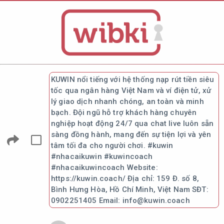
KUWIN nổi tiếng với hệ thống nạp rút tiền siêu
tốc qua ngân hàng Việt Nam và ví điện tử, xử
lý giao dịch nhanh chóng, an toàn và minh
bạch. Đội ngũ hỗ trợ khách hàng chuyên
nghiệp hoạt động 24/7 qua chat live luôn sẵn
sàng đồng hành, mang đến sự tiện lợi và yên
tâm tối đa cho người chơi. #kuwin
#nhacaikuwin #kuwincoach
#nhacaikuwincoach Website:
https://kuwin.coach/ Địa chỉ: 159 Đ. số 8,
Bình Hưng Hòa, Hồ Chí Minh, Việt Nam SĐT:
0902251405 Email: info@kuwin.coach