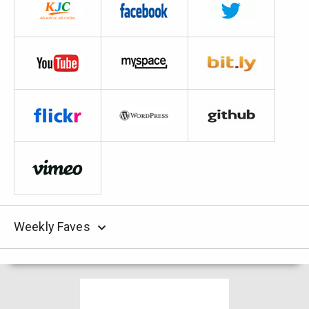
Weekly Faves