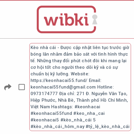
Kèo nhà cái - Được cập nhật liên tục trước giờ
bóng lăn nhằm đảm bảo sát với tình hình thực
tế. Những thay đổi phút chót đôi khi mang lại
cơ hội tốt cho người theo dõi kỹ và có sự
chuẩn bị kỹ lưỡng. Website:
https://keonhacai55.fund/ Email:
keonhacai55fund@gmail.com Hotline:
0973174777 Địa chỉ: 271 Đ. Nguyễn Văn Tạo,
Hiệp Phước, Nhà Bè, Thành phố Hồ Chí Minh,
Việt Nam Hashtags: #keonhacai
#keonhacai55fund #keo_nha_cai
#keonhacai5 #kèo_nhà_cái 5
#kèo_nhà_cái_hôm_nay #tỷ_lệ_kèo_nhà_cái