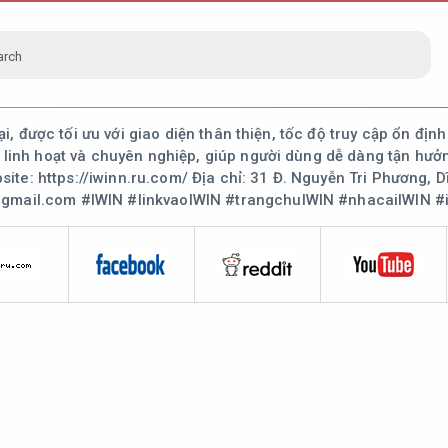
arch
đại, được tối ưu với giao diện thân thiện, tốc độ truy cập ổn địn
, linh hoạt và chuyên nghiệp, giúp người dùng dễ dàng tận hưở
ebsite: https://iwinn.ru.com/ Địa chỉ: 31 Đ. Nguyễn Tri Phương, 
@gmail.com #IWIN #linkvaoIWIN #trangchuIWIN #nhacaiIWIN 