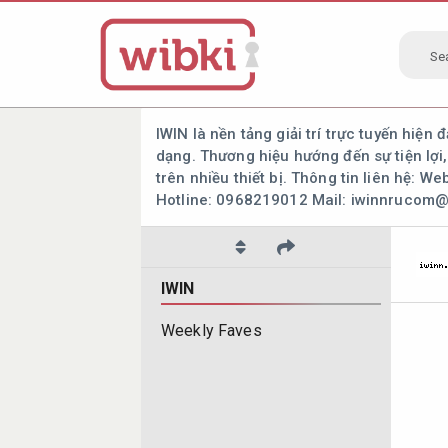
Se
IWIN là nền tảng giải trí trực tuyến hiện 
dạng. Thương hiệu hướng đến sự tiện lợi
trên nhiều thiết bị. Thông tin liên hệ: W
Hotline: 0968219012 Mail: iwinnrucom
IWIN
Weekly Faves