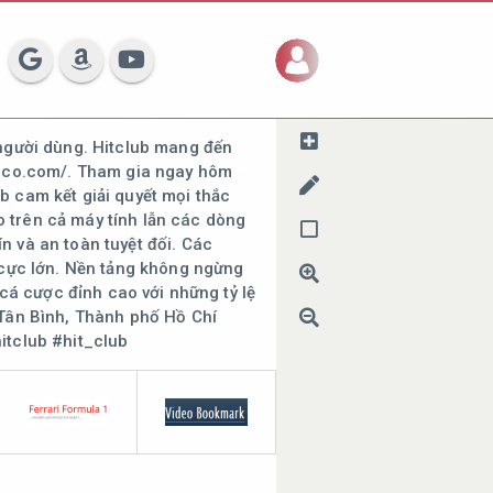
 người dùng. Hitclub mang đến
vn.co.com/. Tham gia ngay hôm
b cam kết giải quyết mọi thắc
o trên cả máy tính lẫn các dòng
n và an toàn tuyệt đối. Các
g cực lớn. Nền tảng không ngừng
 cá cược đỉnh cao với những tỷ lệ
 Tân Bình, Thành phố Hồ Chí
tclub #hit_club