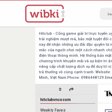
Se
Hitclub - Cổng game giải trí trực tuyến
trải nghiệm mượt mà, bảo mật tuyệt đối 
nay để nhận những ưu đãi đặc quyền từ n
mắc của người chơi một cách nhanh chóng
điện thoại thông minh. Hệ thống bảo mật 
chương trình khuyến mãi và sự kiện tri â
nâng cấp chất lượng dịch vụ để duy trì vị
trả thưởng vô cùng cạnh tranh. Website:
Minh, Việt Nam Phone: 0986448129 Emai
hitclubvncocom
Weekly Faves