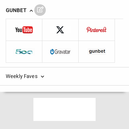
GUNBET
Weekly Faves