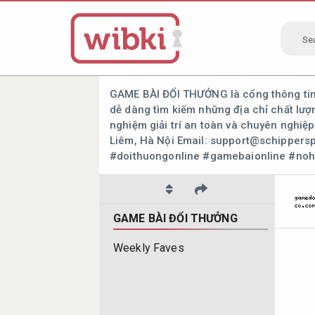
Se
GAME BÀI ĐỔI THƯỞNG là cổng thông tin 
dễ dàng tìm kiếm những địa chỉ chất lượ
nghiệm giải trí an toàn và chuyên nghiệ
Liêm, Hà Nội Email: support@schippers
#doithuongonline #gamebaionline #noh
GAME BÀI ĐỔI THƯỞNG
Weekly Faves