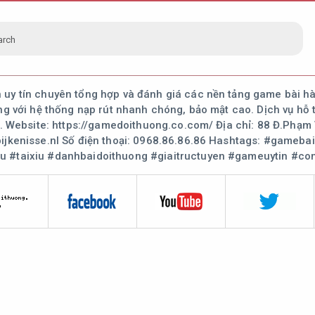
arch
uy tín chuyên tổng hợp và đánh giá các nền tảng game bài hà
ng với hệ thống nạp rút nhanh chóng, bảo mật cao. Dịch vụ hỗ 
p. Website: https://gamedoithuong.co.com/ Địa chỉ: 88 Đ.Phạm
pijkenisse.nl Số điện thoại: 0968.86.86.86 Hashtags: #gameb
u #taixiu #danhbaidoithuong #giaitructuyen #gameuytin #c