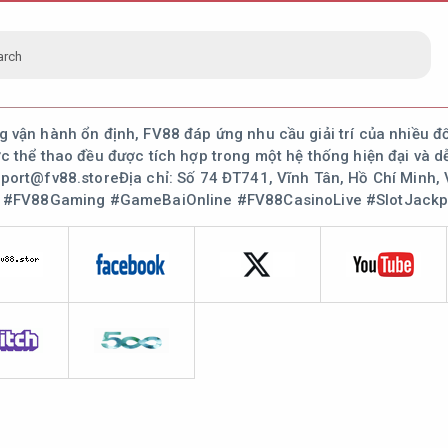
arch
g vận hành ổn định, FV88 đáp ứng nhu cầu giải trí của nhiều đ
ợc thể thao đều được tích hợp trong một hệ thống hiện đại và d
upport@fv88.storeĐịa chỉ: Số 74 ĐT741, Vĩnh Tân, Hồ Chí Minh, 
 #FV88Gaming #GameBaiOnline #FV88CasinoLive #SlotJack