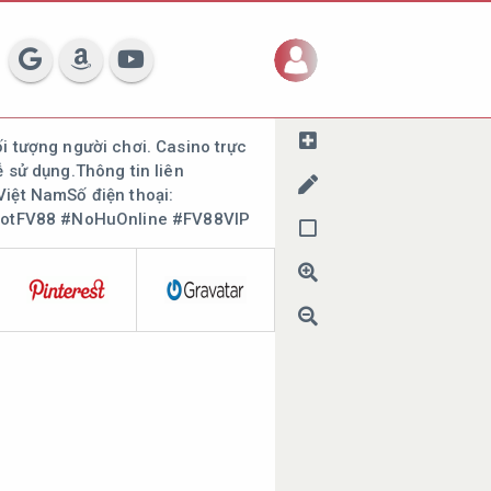
ối tượng người chơi. Casino trực
ễ sử dụng.Thông tin liên
Việt NamSố điện thoại:
potFV88 #NoHuOnline #FV88VIP