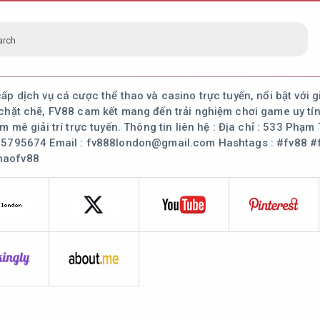
arch
 dịch vụ cá cược thể thao và casino trực tuyến, nổi bật với g
chặt chẽ, FV88 cam kết mang đến trải nghiệm chơi game uy tín
 mê giải trí trực tuyến. Thông tin liên hệ : Địa chỉ : 533 Phạ
365795674 Email : fv888london@gmail.com Hashtags : #fv88 
haofv88