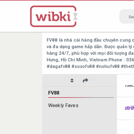
Se
FV88 là nhà cái hàng đầu chuyên cung cấp
và đa dạng game hấp dẫn. Được quản lý 
hàng 24/7, phù hợp với mọi đối tượng đam
Hưng, Hồ Chí Minh, Vietnam Phone : 0
#dagafv88 #xosofv88 #nohufv88 #thet
FV88
Weekly Faves