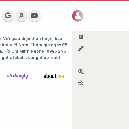
 Với giao diện thân thiện, bảo
 chơi Việt Nam. Tham gia ngay để
 Hòa, Hồ Chí Minh Phone: 0986 296
rangchufebet #dangnhapfebet