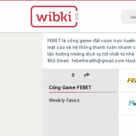
Se
FEBET là cổng game đặt cược trực tuyến 
mật cao và hệ thống thanh toán nhanh ch
tận hưởng những dịch vụ tốt nhất từ nhà 
855 Email: febethealth@gmail.com Has
Cổng Game FEBET
Weekly Faves