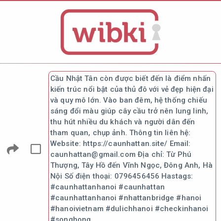
Cầu Nhật Tân còn được biết đến là điểm nhấn
kiến trúc nổi bật của thủ đô với vẻ đẹp hiện đại
và quy mô lớn. Vào ban đêm, hệ thống chiếu
sáng đổi màu giúp cây cầu trở nên lung linh,
thu hút nhiều du khách và người dân đến
tham quan, chụp ảnh. Thông tin liên hệ:
Website: https://caunhattan.site/ Email:
caunhattan@gmail.com Địa chỉ: Từ Phú
Thượng, Tây Hồ đến Vĩnh Ngọc, Đông Anh, Hà
Nội Số điện thoại: 0796456456 Hastags:
#caunhattanhanoi #caunhattan
#caunhattanhanoi #nhattanbridge #hanoi
#hanoivietnam #dulichhanoi #checkinhanoi
#songhong