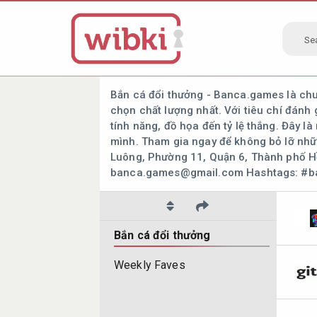
Se
Bắn cá đổi thưởng - Banca.games là chu
chọn chất lượng nhất. Với tiêu chí đánh
tính năng, đồ họa đến tỷ lệ thắng. Đây l
mình. Tham gia ngay để không bỏ lỡ những
Luông, Phường 11, Quận 6, Thành phố Hồ
banca.games@gmail.com Hashtags: #b
Bắn cá đổi thưởng
Weekly Faves