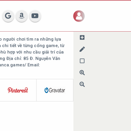
 người chơi tìm ra những lựa
chi tiết về từng cổng game, từ
hù hợp với nhu cầu giải trí của
ởng Địa chỉ: 85 Đ. Nguyễn Văn
anca.games/ Email: