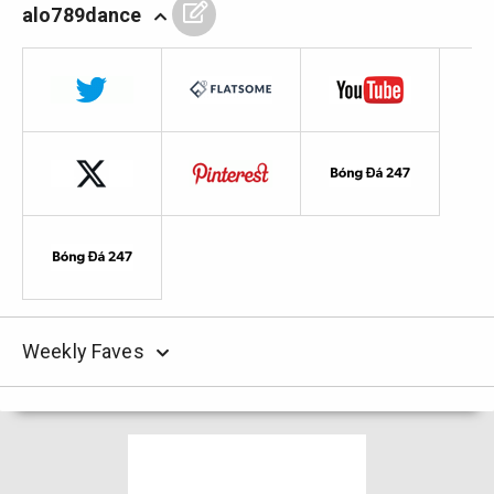
alo789dance
Weekly Faves