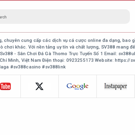
arch
ng, chuyên cung cấp các dịch vụ cá cược online đa dạng, bao g
trò chơi khác. Với nền tảng uy tín và chất lượng, SV388 mang 
: Sv388 - Sân Chơi Đá Gà Thomo Trực Tuyến Số 1 Email: sv388
Chí Minh, Việt Nam Điện thoại: 0923255173 Website: https://s
aga #sv388casino #sv388link