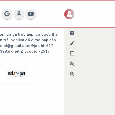
ồm đá gà trực tiếp, cá cược thể
đến trải nghiệm cá cược hấp dẫn
uknet@gmail.com Địa chỉ: 617
v388.uk.net Zipcode: 72517