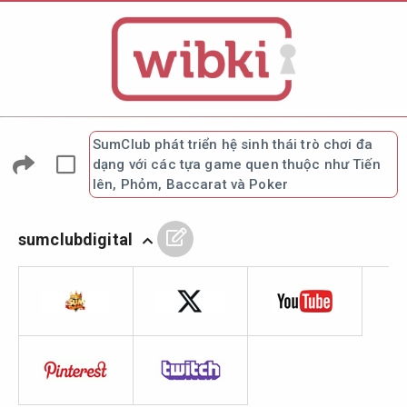
SumClub phát triển hệ sinh thái trò chơi đa
dạng với các tựa game quen thuộc như Tiến
lên, Phỏm, Baccarat và Poker
sumclubdigital