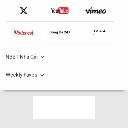
NBET Nhà Cái
Weekly Faves