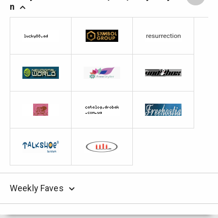
n
Weekly Faves