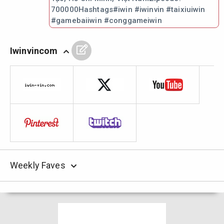
700000Hashtags#iwin #iwinvin #taixiuiwin
#gamebaiiwin #conggameiwin
Iwinvincom
Weekly Faves