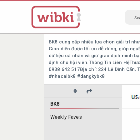
Se
BK8 cung cấp nhiều lựa chọn giải trí như
Giao diện được tối ưu dễ dùng, giúp ngườ
dữ liệu cá nhân và giữ giao dịch minh b
định cho hội viên.Thông Tin Liên HệThư
0938 642 517Địa chỉ: 224 Lê Đình Cẩn,
#nhacaibk8 #dangkybk8
BK8
Weekly Faves