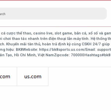
arch
 cá cược thể thao, casino live, slot game, bắn cá, xổ số và g
i chơi thao tác nhanh trên điện thoại lẫn máy tính. Hệ thống th
ạch. Khuyến mãi tân thủ, hoàn trả định kỳ cùng CSKH 24/7 giú
ơng hiệu: BK8Website: https://bk8sports.us.com/Email: suppo
 Tân Tạo, Hồ Chí Minh, Việt NamZipcode: 700000Hashtags#bk