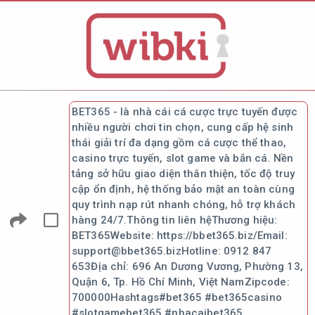
BET365 - là nhà cái cá cược trực tuyến được
nhiều người chơi tin chọn, cung cấp hệ sinh
thái giải trí đa dạng gồm cá cược thể thao,
casino trực tuyến, slot game và bắn cá. Nền
tảng sở hữu giao diện thân thiện, tốc độ truy
cập ổn định, hệ thống bảo mật an toàn cùng
quy trình nạp rút nhanh chóng, hỗ trợ khách
hàng 24/7.Thông tin liên hệThương hiệu:
BET365Website: https://bbet365.biz/Email:
support@bbet365.bizHotline: 0912 847
653Địa chỉ: 696 An Dương Vương, Phường 13,
Quận 6, Tp. Hồ Chí Minh, Việt NamZipcode:
700000Hashtags#bet365 #bet365casino
#slotgamebet365 #nhacaibet365