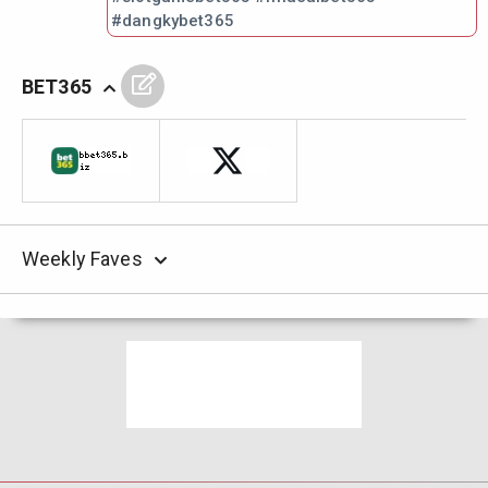
#dangkybet365
BET365
Weekly Faves