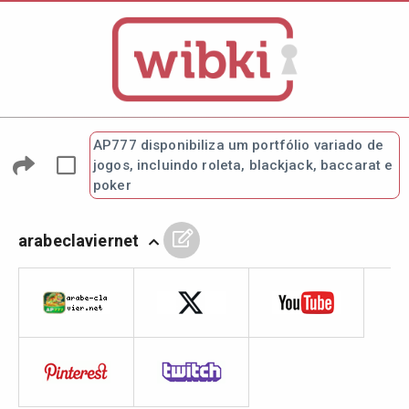
AP777 disponibiliza um portfólio variado de
jogos, incluindo roleta, blackjack, baccarat e
poker
arabeclaviernet