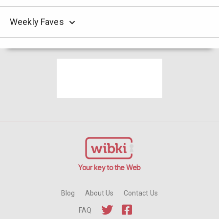
Weekly Faves
Your key to the Web
Blog
About Us
Contact Us
FAQ