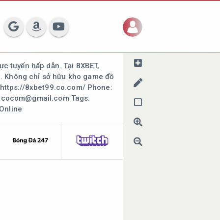
rực tuyến hấp dẫn. Tại 8XBET,
ối. Không chỉ sở hữu kho game đồ
: https://8xbet99.co.com/ Phone:
t99cocom@gmail.com Tags:
Online