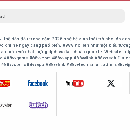
arch
thế dẫn đầu trong năm 2026 nhờ hệ sinh thái trò chơi đa dạng 
ợc online ngày càng phổ biến, 88VV nổi lên như một biểu tượng
 an toàn với chất lượng dịch vụ đạt chuẩn quốc tế. Website: ht
o #88vvgame #88vvcom #88vvapp #88vvlink #88vvtech Địa ch
 #88vvcom #88vvapp #88vvlink #88vvtech Email: admin.88v