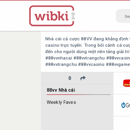
Se
Nhà cái cá cược 88VV đang khẳng định vị 
casino trực tuyến. Trong bối cảnh cá cư
đến cho người dùng một nền tảng giải trí
#88vvnhacai #88vvtrangchu #88vvcasin
#88vvtrangchu #88vvcasino #88vvgame
88vv Nhà cái
Weekly Faves