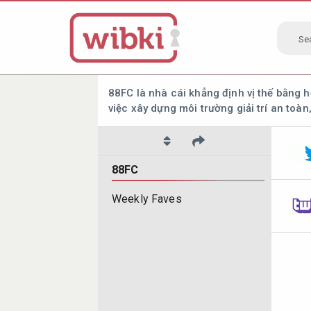
Se
88FC là nhà cái khẳng định vị thế bằng h
việc xây dựng môi trường giải trí an toà
88FC
Weekly Faves