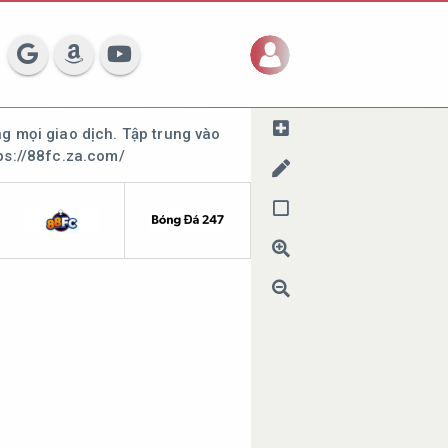
ng mọi giao dịch. Tập trung vào
tps://88fc.za.com/