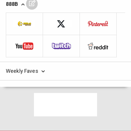
888B
Weekly Faves