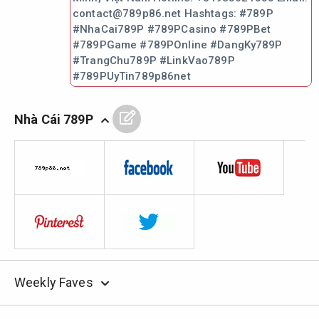
contact@789p86.net Hashtags: #789P
#NhaCai789P #789PCasino #789PBet
#789PGame #789POnline #DangKy789P
#TrangChu789P #LinkVao789P
#789PUyTin789p86net
Nhà Cái 789P
Weekly Faves