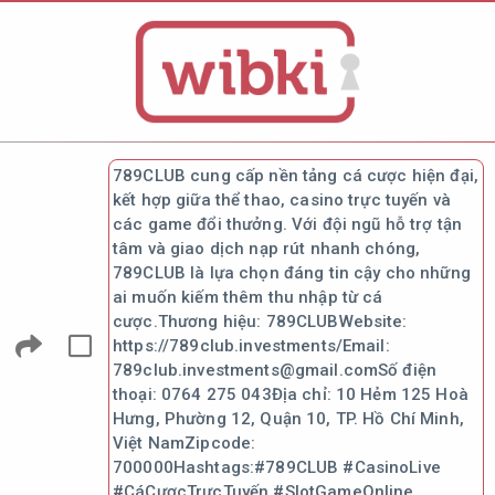
789CLUB cung cấp nền tảng cá cược hiện đại,
kết hợp giữa thể thao, casino trực tuyến và
các game đổi thưởng. Với đội ngũ hỗ trợ tận
tâm và giao dịch nạp rút nhanh chóng,
789CLUB là lựa chọn đáng tin cậy cho những
ai muốn kiếm thêm thu nhập từ cá
cược.Thương hiệu: 789CLUBWebsite:
https://789club.investments/Email:
789club.investments@gmail.comSố điện
thoại: 0764 275 043Địa chỉ: 10 Hẻm 125 Hoà
Hưng, Phường 12, Quận 10, TP. Hồ Chí Minh,
Việt NamZipcode:
700000Hashtags:#789CLUB #CasinoLive
#CáCượcTrựcTuyến #SlotGameOnline