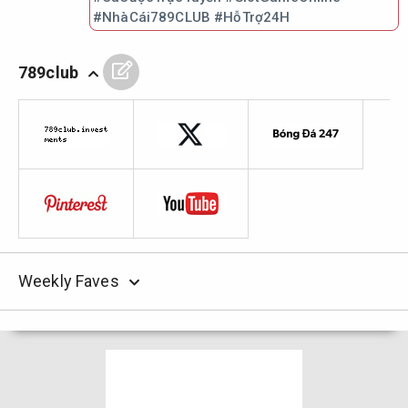
#NhàCái789CLUB #HỗTrợ24H
789club
Weekly Faves