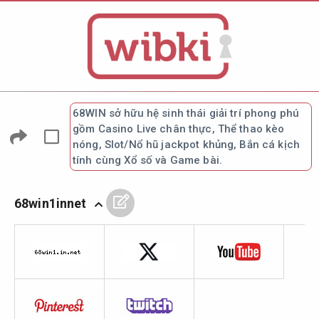
68WIN sở hữu hệ sinh thái giải trí phong phú
gồm Casino Live chân thực, Thể thao kèo
nóng, Slot/Nổ hũ jackpot khủng, Bắn cá kịch
tính cùng Xổ số và Game bài.
68win1innet