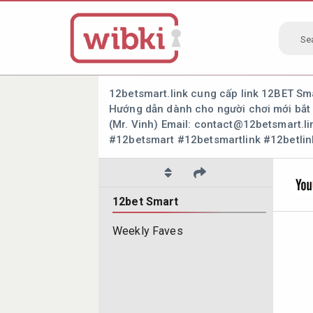
Se
12betsmart.link cung cấp link 12BET Sma
Hướng dẫn dành cho người chơi mới bắt đ
(Mr. Vinh) Email: contact@12betsmart.l
#12betsmart #12betsmartlink #12betlin
12bet Smart
Weekly Faves