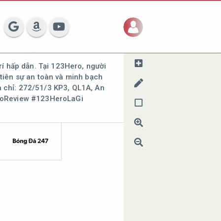
rí hấp dẫn. Tại 123Hero, người
 tiên sự an toàn và minh bạch
a chỉ: 272/51/3 KP3, QL1A, An
roReview #123HeroLaGi