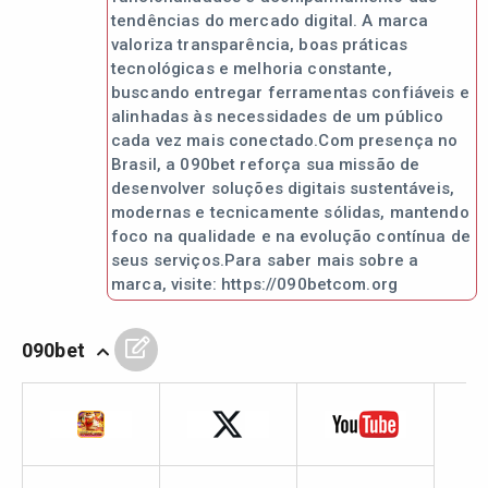
tendências do mercado digital. A marca
valoriza transparência, boas práticas
tecnológicas e melhoria constante,
buscando entregar ferramentas confiáveis e
alinhadas às necessidades de um público
cada vez mais conectado.Com presença no
Brasil, a 090bet reforça sua missão de
desenvolver soluções digitais sustentáveis,
modernas e tecnicamente sólidas, mantendo
foco na qualidade e na evolução contínua de
seus serviços.Para saber mais sobre a
marca, visite: https://090betcom.org
090bet