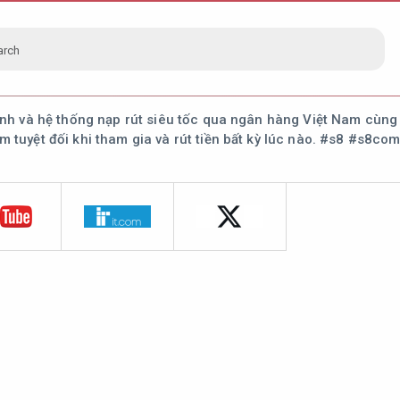
arch
 tình và hệ thống nạp rút siêu tốc qua ngân hàng Việt Nam cùng 
âm tuyệt đối khi tham gia và rút tiền bất kỳ lúc nào. #s8 #s8